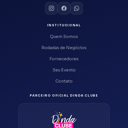
Locação de Mobiliário
Locação de Sousplat
Locação de Toalhas
INSTITUCIONAL
Locação de Veículo
Quem Somos
Mesa Posta
Rodadas de Negócios
Música
Noiva
Fornecedores
Orquestra
Seu Evento
Pista Personalizada
Contato
Plataforma 360
Pra sua casa
PARCEIRO OFICIAL DINDA CLUBE
Robe Personalizado
Robozão
Salgados