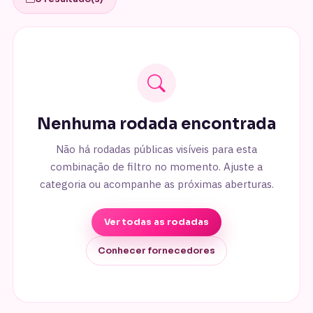
Alianças e presentes
Artesanato
Artigos para festa
Assessoria
Açaí
Nenhuma rodada encontrada
Banda
Bartender
Não há rodadas públicas visíveis para esta
combinação de filtro no momento. Ajuste a
Bebidas
categoria ou acompanhe as próximas aberturas.
Bem-casados
Bolachas personalizadas
Ver todas as rodadas
Bolo
Conhecer fornecedores
Bolos
Bouquet de Noiva
Brigadeiro