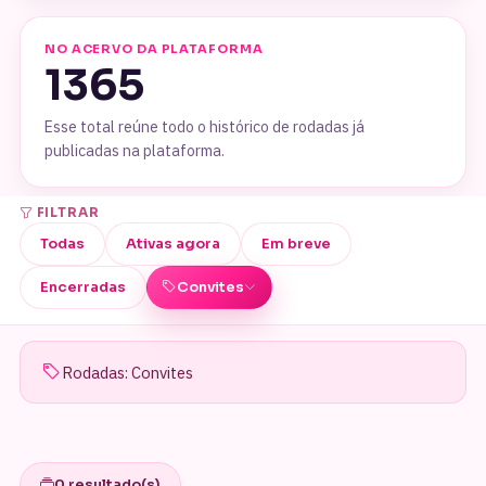
NO ACERVO DA PLATAFORMA
1365
Esse total reúne todo o histórico de rodadas já
publicadas na plataforma.
FILTRAR
Todas
Ativas agora
Em breve
Encerradas
Convites
Rodadas: Convites
TODAS AS CATEGORIAS
Acessórios para noivas e
debutantes
Alianças e jóias
0 resultado(s)